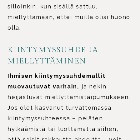
silloinkin, kun sisällä sattuu,
miellyttämään, ettei muilla olisi huono
olla.
KIINTYMYSSUHDE JA
MIELLYTTÄMINEN
Ihmisen kiintymyssuhdemallit
muovautuvat varhain,
ja nekin
heijastuvat miellyttämistaipumukseen.
Jos olet kasvanut turvattomassa
kiintymyssuhteessa – peläten
hylkäämistä tai luottamatta siihen,
että saisit rakkautta ehdoitta – voit