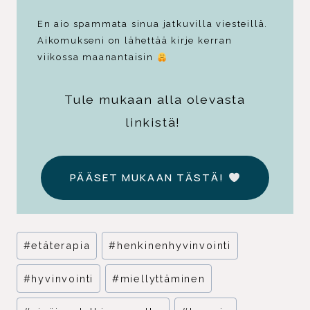
En aio spammata sinua jatkuvilla viesteillä.
Aikomukseni on lähettää kirje kerran
viikossa maanantaisin
Tule mukaan alla olevasta
linkistä!
PÄÄSET MUKAAN TÄSTÄ!
Avainsanat:
#
etäterapia
#
henkinenhyvinvointi
#
hyvinvointi
#
miellyttäminen