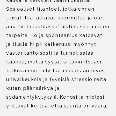
kaukana kaikkien vaatimuksista.
Sosiaaliset tilanteet, jotka ennen
toivat iloa, alkavat kuormittaa ja olet
aina “valmiustilassa” aistimassa muiden
tarpeita. Ilo ja spontaanius katoavat,
ja tilalle hiipii katkeruus: myönnyt
vastentahtoisesti ja tunnet salaa
kaunaa, mutta syytät siitäkin itseäsi.
Jatkuva myötäily tuo mukanaan myös
univaikeuksia ja fyysisiä stressioireita,
kuten päänsärkyä ja
sydämentykytyksiä. Kehosi ja mielesi
yrittävät kertoa, että suunta on väärä.