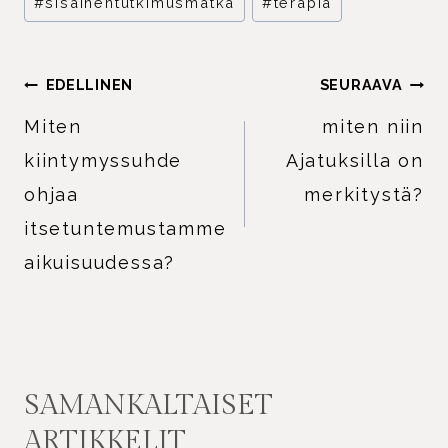
#
sisäinentutkimusmatka
#
terapia
ARTIKKELIEN
EDELLINEN
SEURAAVA
SELAUS
Miten
miten niin
kiintymyssuhde
Ajatuksilla on
ohjaa
merkitystä?
itsetuntemustamme
aikuisuudessa?
SAMANKALTAISET
ARTIKKELIT