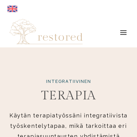
Siirry
sisältöön
INTEGRATIIVINEN
TERAPIA
Käytän terapiatyössäni integratiivista
työskentelytapaa, mikä tarkoittaa eri
terapiasuuntausten yhdistämistä