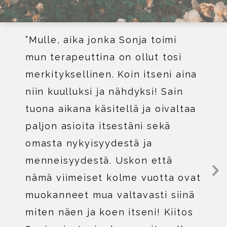
”Mulle, aika jonka Sonja toimi
mun terapeuttina on ollut tosi
merkityksellinen. Koin itseni aina
niin kuulluksi ja nähdyksi! Sain
tuona aikana käsitellä ja oivaltaa
paljon asioita itsestäni sekä
omasta nykyisyydestä ja
menneisyydestä. Uskon että
nämä viimeiset kolme vuotta ovat
N
e
muokanneet mua valtavasti siinä
x
miten näen ja koen itseni! Kiitos
t