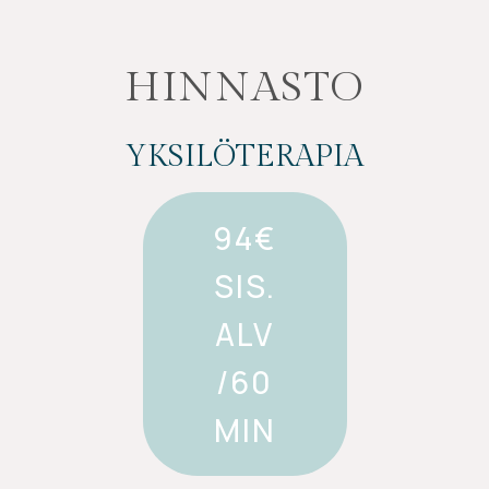
HINNASTO
YKSILÖTERAPIA
94€
SIS.
ALV
/60
MIN