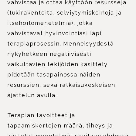
vahvistaa ja ottaa käyttöön resursseja
(tukirakenteita, selviytymiskeinoja ja
itsehoitomenetelmiä), jotka
vahvistavat hyvinvointiasi läpi
terapiaprosessin. Menneisyydestä
nykyhetkeen negatiivisesti
vaikuttavien tekijöiden käsittely
pidetään tasapainossa näiden
resurssien, sekä ratkaisukeskeisen
ajattelun avulla.
Terapian tavoitteet ja
tapaamiskertojen määrä, tiheys ja
käytetyt menetelmät sovitaan yhdessä