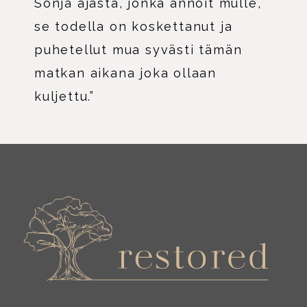
Sonja ajasta, jonka annoit mulle,
S
l
se todella on koskettanut ja
i
puhetellut mua syvästi tämän
d
e
matkan aikana joka ollaan
kuljettu.”