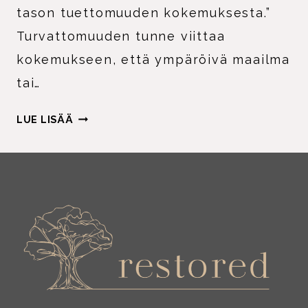
tason tuettomuuden kokemuksesta.”
Turvattomuuden tunne viittaa
kokemukseen, että ympäröivä maailma
tai…
KUN
LUE LISÄÄ
SISÄLLÄ
TUNTUU
TURVATTOMUUS
–
JA
KEHO
KANTAA
SEN
TARINAN