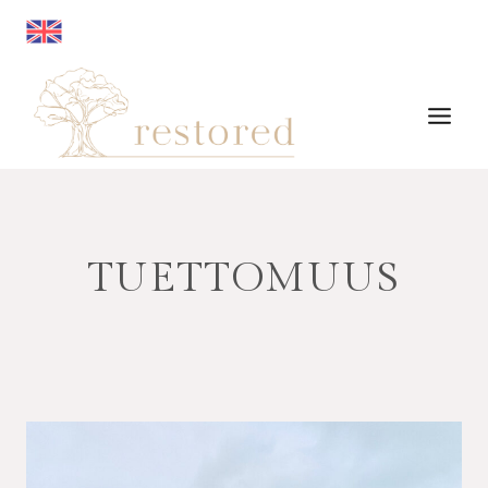
Siirry
sisältöön
TUETTOMUUS