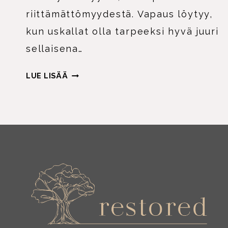
riittämättömyydestä. Vapaus löytyy,
kun uskallat olla tarpeeksi hyvä juuri
sellaisena…
PERFEKTIONISMI-
LUE LISÄÄ
RIITTÄMÄTTÖMYYS
TÄYDELLISYYDEN
VAATTEISSA