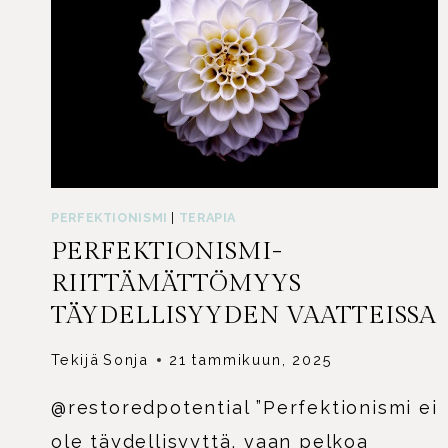
PERFEKTIONISMI
|
TERAPIA
PERFEKTIONISMI-
RIITTÄMÄTTÖMYYS
TÄYDELLISYYDEN VAATTEISSA
Tekijä
Sonja
21 tammikuun, 2025
@restoredpotential ”Perfektionismi ei
ole täydellisyyttä, vaan pelkoa