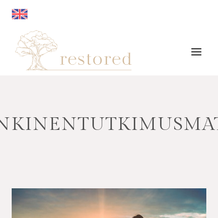
Siirry
sisältöön
NKINENTUTKIMUSMA