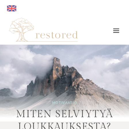
Siirry
sisältöön
MOTIVAATIO
MITEN SELVIYTYÄ
LOUKKAUKSESTA?