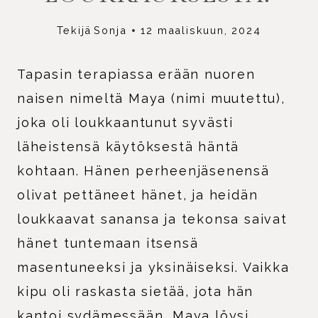
Tekijä
Sonja
12 maaliskuun, 2024
Tapasin terapiassa erään nuoren
naisen nimeltä Maya (nimi muutettu),
joka oli loukkaantunut syvästi
läheistensä käytöksestä häntä
kohtaan. Hänen perheenjäsenensä
olivat pettäneet hänet, ja heidän
loukkaavat sanansa ja tekonsa saivat
hänet tuntemaan itsensä
masentuneeksi ja yksinäiseksi. Vaikka
kipu oli raskasta sietää, jota hän
kantoi sydämessään, Maya löysi