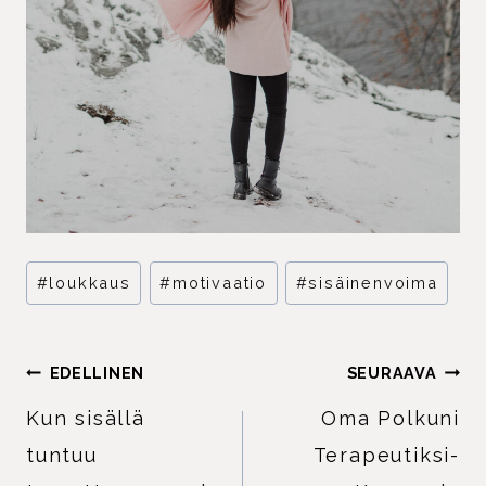
Avainsanat:
#
loukkaus
#
motivaatio
#
sisäinenvoima
ARTIKKELIEN
EDELLINEN
SEURAAVA
SELAUS
Kun sisällä
Oma Polkuni
tuntuu
Terapeutiksi-